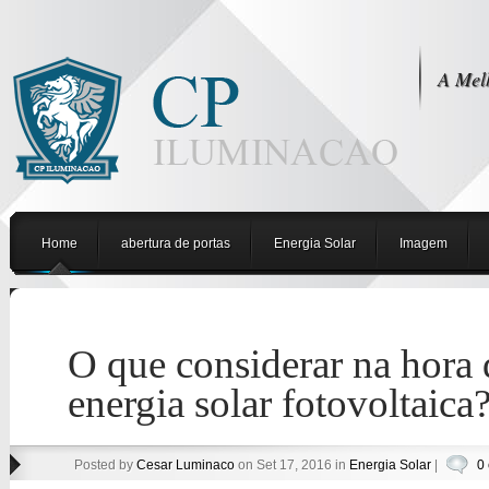
A Mel
Home
abertura de portas
Energia Solar
Imagem
O que considerar na hora 
energia solar fotovoltaica
Posted by
Cesar Luminaco
on Set 17, 2016 in
Energia Solar
|
0